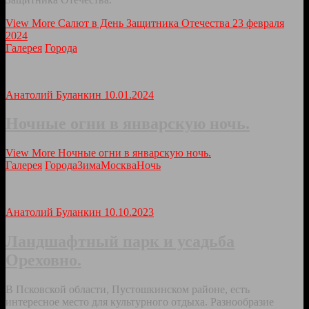
View More
Салют в День Защитника Отечества 23 февраля
2024
Галерея
Города
Анатолий Буланкин
10.01.2024
Ночные огни в январскую ночь.
View More
Ночные огни в январскую ночь.
Галерея
Города
Зима
Москва
Ночь
Анатолий Буланкин
10.10.2023
Ландшафтный парк и усадьба
Ореховно.
В Псковской области, Пустошкинском районе, есть
интересное место для культурного отдыха. Разнообразие