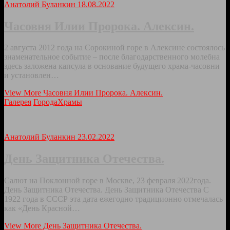
Анатолий Буланкин
18.08.2022
Часовня Илии Пророка. Алексин.
2 августа 2012 года на Сорокиной горе в Алексине состоялось
знаменательное событие – после благодарственного молебна
здесь заложена капсула в основание будущего храма-часовни
и установлен…
View More
Часовня Илии Пророка. Алексин.
Галерея
Города
Храмы
Анатолий Буланкин
23.02.2022
День Защитника Отечества.
Салют на Поклонной горе в Москве, 23 февраля 2022года.
День Защитника Отечества. День Защитника Отечества С
1922 года в СССР эта дата ежегодно традиционно отмечалась
как «День Красной…
View More
День Защитника Отечества.