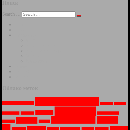
Поиск
Search …
Главная
О нас
Интересное
Блог
Услуги фотографа
Участие в конкурсах
Мир фото
Избранное
Галерея
Фото-обои
Контакты
Облако меток
Архитектура
(13)
Арт-объекты
(2)
Весна
(1)
Вода
(1)
Города
(13)
Город
(2)
Водопад
(1)
Война
(1)
Заброшеное
(1)
Монастыри
(7)
Москва
Зима
(5)
Закат
(1)
Лето
(1)
(6)
Музей
(2)
Озеро
(2)
Мосты
(1)
Небо
(1)
Новый Год
(1)
Ночь
(1)
Огонь
(1)