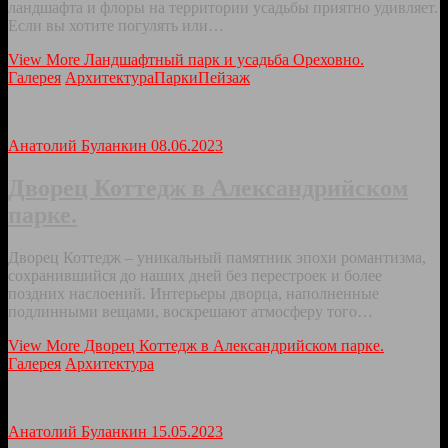
ландшафта и флоры на территории усадьбы приятно удивляет.
Если вы хотите погулять или…
View More
Ландшафтный парк и усадьба Ореховно.
Галерея
Архитектура
Парки
Пейзаж
Анатолий Буланкин
08.06.2023
Дворец Коттедж в Александрийском
парке.
Дворец Коттедж – уникальный памятник эпохи романтизма,
сохранившийся до наших дней без перестроек и более
поздних наслоений. Интерьеры дворца, наполненные
подлинными вещами, воскрешают атмосферу того…
View More
Дворец Коттедж в Александрийском парке.
Галерея
Архитектура
Анатолий Буланкин
15.05.2023