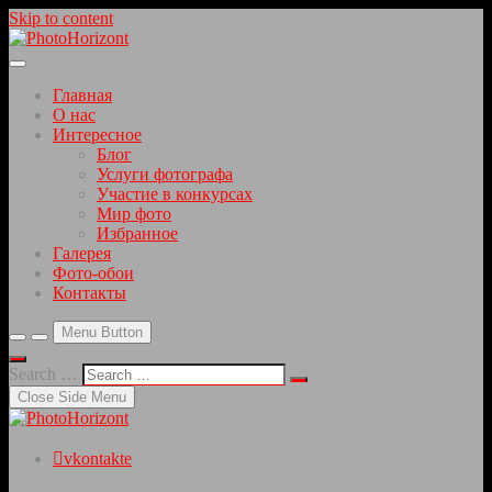
Skip to content
Красивые фотографии интересных мест
PhotoHorizont
Главная
О нас
Интересное
Блог
Услуги фотографа
Участие в конкурсах
Мир фото
Избранное
Галерея
Фото-обои
Контакты
Menu Button
Search …
Close Side Menu
vkontakte