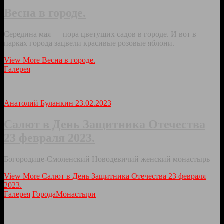
Весна в городе.
Середина мая — пора цветущих садов в городе. И вот в
парках города зацвели красивые розовые яблони.
View More
Весна в городе.
Галерея
Анатолий Буланкин
23.02.2023
Салют в День Защитника Отечества
23 февраля 2023.
Богородице-Смоленский Новодевичий женский монастырь
View More
Салют в День Защитника Отечества 23 февраля
2023.
Галерея
Города
Монастыри