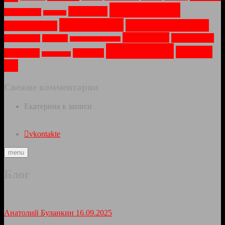
Пейзаж
(10)
Парки
(4)
Оружие
(2)
Осень
(1)
Природа
(8)
Путешествия
(6)
Праздник
(4)
Соборы
(4)
Техника
(3)
Рассвет
(2)
Река
(2)
Санкт-Петербург
(1)
Храмы
(11)
Церкви
Туман
(3)
Утро
(3)
Усадьбы
(1)
(6)
Свежие комментарии
Екатерина
к записи
1418 шагов на пути к Храму
Воскресения Христова
vkontakte
menu
Блог
Анатолий Буланкин
16.09.2025