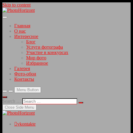
Skip to content
Красивые фотографии интересных мест
PhotoHorizont
Главная
О нас
Интересное
Блог
Услуги фотографа
Участие в конкурсах
Мир фото
Избранное
Галерея
Фото-обои
Контакты
Menu Button
Search …
Close Side Menu
vkontakte