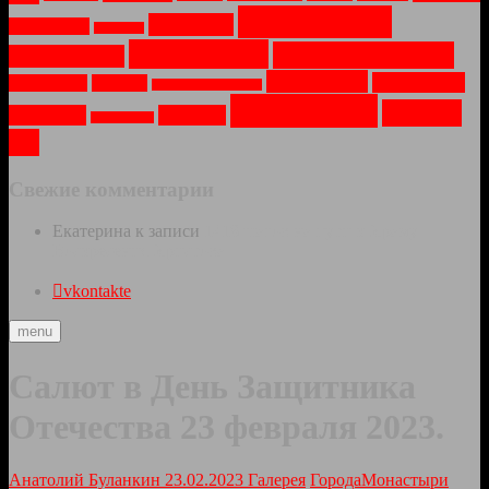
Пейзаж
(10)
Парки
(4)
Оружие
(2)
Осень
(1)
Природа
(8)
Путешествия
(6)
Праздник
(4)
Соборы
(4)
Техника
(3)
Рассвет
(2)
Река
(2)
Санкт-Петербург
(1)
Храмы
(11)
Церкви
Туман
(3)
Утро
(3)
Усадьбы
(1)
(6)
Свежие комментарии
Екатерина
к записи
1418 шагов на пути к Храму
Воскресения Христова
vkontakte
menu
Салют в День Защитника
Отечества 23 февраля 2023.
Анатолий Буланкин
23.02.2023
Галерея
Города
Монастыри