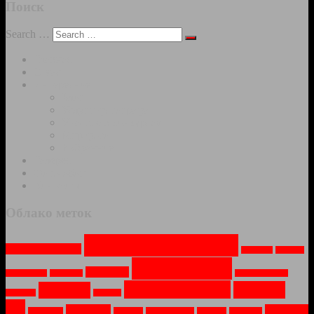
Поиск
Search …
Главная
О нас
Интересное
Блог
Услуги фотографа
Участие в конкурсах
Мир фото
Избранное
Галерея
Фото-обои
Контакты
Облако меток
Архитектура
(13)
Арт-объекты
(2)
Весна
(1)
Вода
(1)
Города
(13)
Город
(2)
Водопад
(1)
Война
(1)
Заброшеное
(1)
Монастыри
(7)
Москва
Зима
(5)
Закат
(1)
Лето
(1)
(6)
Музей
(2)
Озеро
(2)
Мосты
(1)
Небо
(1)
Новый Год
(1)
Ночь
(1)
Огонь
(1)