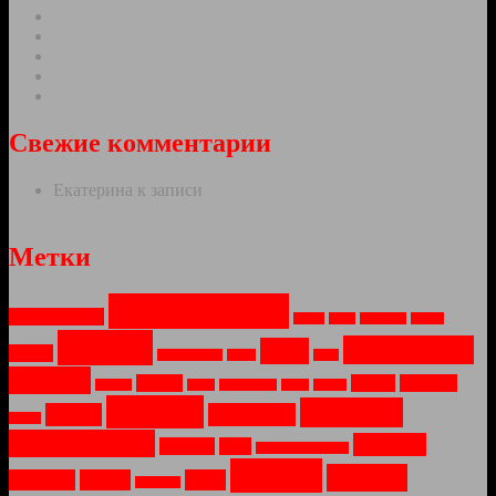
Тутаев в октябре.
День Победы 9 мая 2024
Салют в День Защитника Отечества 23 февраля 2024
Ночные огни в январскую ночь.
Ландшафтный парк и усадьба Ореховно.
Свежие комментарии
Екатерина
к записи
1418 шагов на пути к Храму
Воскресения Христова
Метки
Архитектура
Арт-объекты
Весна
Вода
Водопад
Война
Города
Монастыри
Зима
Город
Заброшеное
Закат
Лето
Москва
Музей
Озеро
Оружие
Мосты
Небо
Новый Год
Ночь
Огонь
Пейзаж
Природа
Парки
Праздник
Осень
Путешествия
Соборы
Рассвет
Река
Санкт-Петербург
Храмы
Церкви
Техника
Туман
Утро
Усадьбы