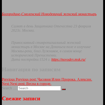
Богородице-Смоленский Новодевичий женский монастырь
Салют в день Защитника Отечества 23 февраля
2023г.
Москва.
Православный ставропигиальный женский
монастырь в Москве на Девичьем поле в излучине
Москвы-реки, близ Лужников, в самом конце
исторической Пречистенки.
Дата постройки:1524 г.
https://novodev.msk.ru/
Навигация по записям
Previous
Previous post:
Часовня Илии Пророка. Алексин.
Next
Next post:
Весна в городе.
Search …
Свежие записи