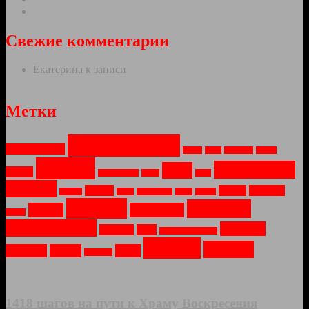
Ландшафтный парк и усадьба Ореховно.
Свежие комментарии
Екатерина
к записи
1418 шагов на пути к Храму
Воскресения Христова
Метки
Архитектура
Арт-объекты
Весна
Вода
Водопад
Война
Города
Монастыри
Зима
Город
Заброшеное
Закат
Лето
Москва
Музей
Озеро
Оружие
Мосты
Небо
Новый Год
Ночь
Огонь
Пейзаж
Природа
Парки
Праздник
Осень
Путешествия
Соборы
Рассвет
Река
Санкт-Петербург
Храмы
Церкви
Техника
Туман
Утро
Усадьбы
1418 шагов на пути к Храму Воскресения