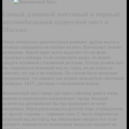
Самый длинный вантовый и первый
автомобильный подвесной мост в
Москве.
Очень интересное архитектурное решение, другие мосты в
столице совершенно не похожи на него. Впечатляет своими
размерами. Яркий окрас моста выделяет его на фоне
городского пейзажа. Если посмотреть вверх, то можно
увидеть огромный стеклянный ресторан. Оттуда должен был
бы открываться отличный вид на город, но ресторан не
работает, его так и не открыли. По слухам было несколько
предложений, что именно там должно находиться: смотровая
площадка, ЗАГС, ресторан с панорамным видом.
Живописный мост связал два берега Москвы реки в очень
важном и оживленном направлении города, большое
количество автомобилей быстро проезжают по нему
ежедневно. Рядом расположился детский парк аттракционов,
а с другой стороны — парковая зона. С моста открывается
отличный вид на город, вы обязательно увидите его, если
пройдете пешком (есть пешеходная зона) или проедете на