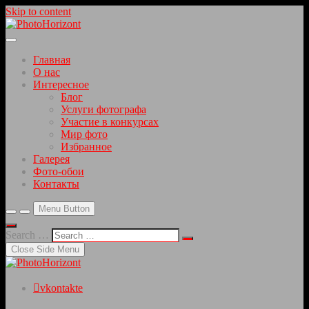
Skip to content
Красивые фотографии интересных мест
PhotoHorizont
Главная
О нас
Интересное
Блог
Услуги фотографа
Участие в конкурсах
Мир фото
Избранное
Галерея
Фото-обои
Контакты
Menu Button
Search …
Close Side Menu
vkontakte