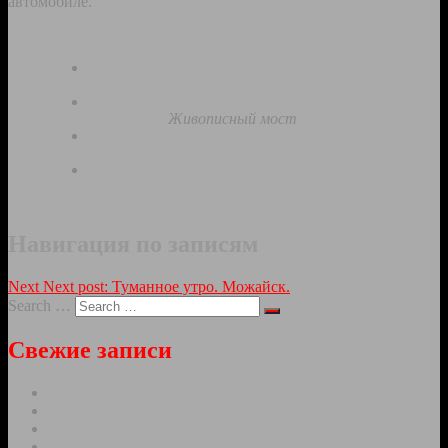
автомобиле.
Живописный мост
Навигация по записям
Next
Next post:
Туманное утро. Можайск.
Search …
Свежие записи
Тутаев в октябре.
День Победы 9 мая 2024
Салют в День Защитника Отечества 23 февраля 2024
Ночные огни в январскую ночь.