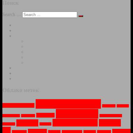
Поиск
Search …
Главная
О нас
Интересное
Блог
Услуги фотографа
Участие в конкурсах
Мир фото
Избранное
Галерея
Фото-обои
Контакты
Облако меток
Архитектура
(13)
Арт-объекты
(2)
Весна
(1)
Вода
(1)
Города
(13)
Город
(2)
Водопад
(1)
Война
(1)
Заброшеное
(1)
Монастыри
(7)
Москва
Зима
(5)
Закат
(1)
Лето
(1)
(6)
Музей
(2)
Озеро
(2)
Мосты
(1)
Небо
(1)
Новый Год
(1)
Ночь
(1)
Огонь
(1)