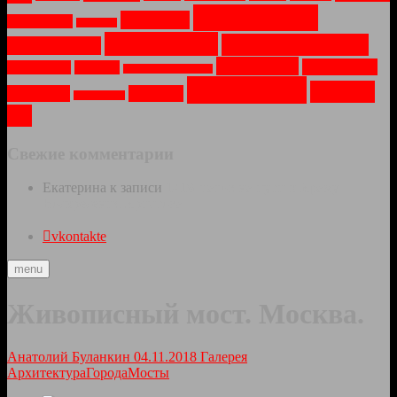
Пейзаж
(10)
Парки
(4)
Оружие
(2)
Осень
(1)
Природа
(8)
Путешествия
(6)
Праздник
(4)
Соборы
(4)
Техника
(3)
Рассвет
(2)
Река
(2)
Санкт-Петербург
(1)
Храмы
(11)
Церкви
Туман
(3)
Утро
(3)
Усадьбы
(1)
(6)
Свежие комментарии
Екатерина
к записи
1418 шагов на пути к Храму
Воскресения Христова
vkontakte
menu
Живописный мост. Москва.
Анатолий Буланкин
04.11.2018
Галерея
Архитектура
Города
Мосты