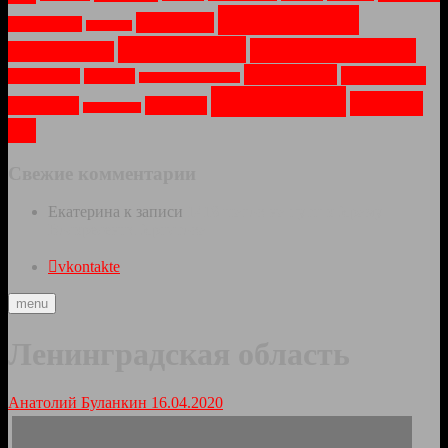
Пейзаж
(10)
Парки
(4)
Оружие
(2)
Осень
(1)
Природа
(8)
Путешествия
(6)
Праздник
(4)
Соборы
(4)
Техника
(3)
Рассвет
(2)
Река
(2)
Санкт-Петербург
(1)
Храмы
(11)
Церкви
Туман
(3)
Утро
(3)
Усадьбы
(1)
(6)
Свежие комментарии
Екатерина
к записи
1418 шагов на пути к Храму
Воскресения Христова
vkontakte
menu
Ленинградская область
Анатолий Буланкин
16.04.2020