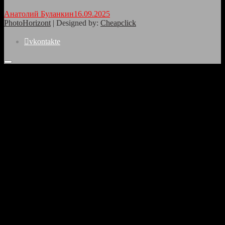
Анатолий Буланкин
16.09.2025
PhotoHorizont
| Designed by:
Cheapclick
vkontakte