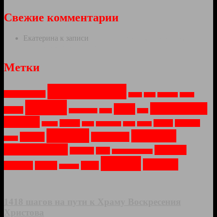
Свежие комментарии
Екатерина
к записи
1418 шагов на пути к Храму
Воскресения Христова
Метки
Архитектура
Арт-объекты
Весна
Вода
Водопад
Война
Города
Монастыри
Зима
Город
Заброшеное
Закат
Лето
Москва
Музей
Озеро
Оружие
Мосты
Небо
Новый Год
Ночь
Огонь
Пейзаж
Природа
Парки
Праздник
Осень
Путешествия
Соборы
Рассвет
Река
Санкт-Петербург
Храмы
Церкви
Техника
Туман
Утро
Усадьбы
1418 шагов на пути к Храму Воскресения
Христова