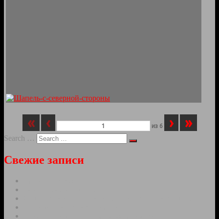
«
‹
›
»
из
6
Search …
Свежие записи
Тутаев в октябре.
День Победы 9 мая 2024
Салют в День Защитника Отечества 23 февраля 2024
Ночные огни в январскую ночь.
Ландшафтный парк и усадьба Ореховно.