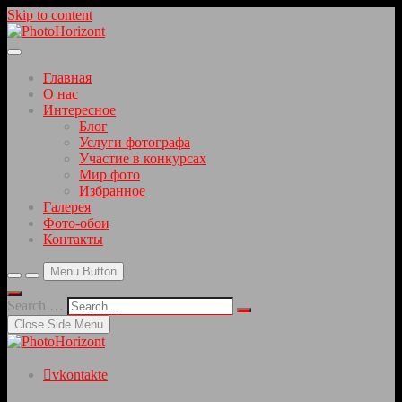
Skip to content
Красивые фотографии интересных мест
PhotoHorizont
Главная
О нас
Интересное
Блог
Услуги фотографа
Участие в конкурсах
Мир фото
Избранное
Галерея
Фото-обои
Контакты
Menu Button
Search …
Close Side Menu
vkontakte