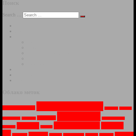
Поиск
Search …
Главная
О нас
Интересное
Блог
Услуги фотографа
Участие в конкурсах
Мир фото
Избранное
Галерея
Фото-обои
Контакты
Облако меток
Архитектура
(13)
Арт-объекты
(2)
Весна
(1)
Вода
(1)
Города
(13)
Город
(2)
Водопад
(1)
Война
(1)
Заброшеное
(1)
Монастыри
(7)
Москва
Зима
(5)
Закат
(1)
Лето
(1)
(6)
Музей
(2)
Озеро
(2)
Мосты
(1)
Небо
(1)
Новый Год
(1)
Ночь
(1)
Огонь
(1)